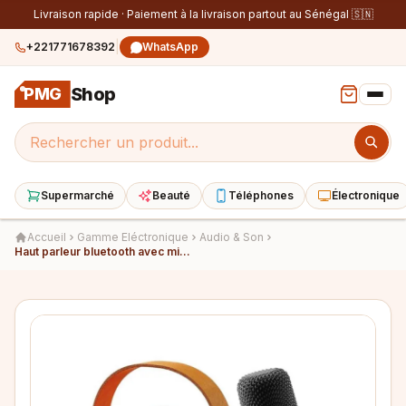
Livraison rapide · Paiement à la livraison partout au Sénégal 🇸🇳
|
+221771678392
WhatsApp
Shop
PMG
Supermarché
Beauté
Téléphones
Électronique
Accueil
Gamme Eléctronique
Audio & Son
Haut parleur bluetooth avec micro sans fil k12- Faites Vibrer Vos Soirées avec un Son Puissant et des Lumières Dynamiques !