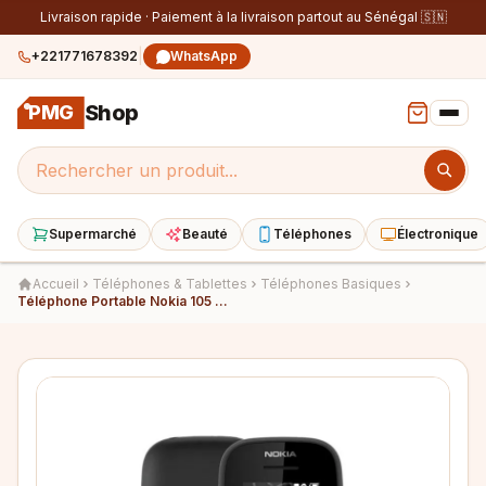
Livraison rapide · Paiement à la livraison partout au Sénégal 🇸🇳
|
+221771678392
WhatsApp
Shop
PMG
Supermarché
Beauté
Téléphones
Électronique
Accueil
Téléphones & Tablettes
Téléphones Basiques
Téléphone Portable Nokia 105 Noir